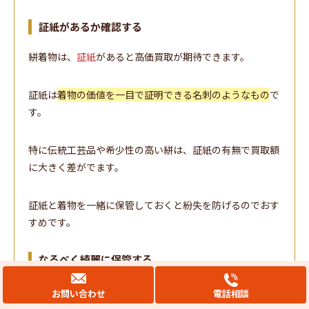
証紙があるか確認する
絣着物は、
証紙
があると高価買取が期待できます。
証紙は
着物の価値を一目で証明できる名刺のようなもの
で
す。
特に伝統工芸品や希少性の高い絣は、証紙の有無で買取額
に大きく差がでます。
証紙と着物を一緒に保管しておくと紛失を防げるのでおす
すめです。
なるべく綺麗に保管する
絣着物は
着物の状態で買取価格が変わる
ので、なるべく綺
お問い合わせ
電話相談
麗に保管しましょう。