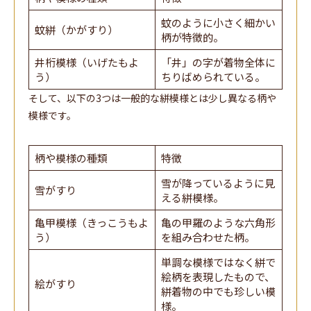
蚊のように小さく細かい
蚊絣（かがすり）
柄が特徴的。
井桁模様（いげたもよ
「井」の字が着物全体に
う）
ちりばめられている。
そして、以下の3つは一般的な絣模様とは少し異なる柄や
模様です。
柄や模様の種類
特徴
雪が降っているように見
雪がすり
える絣模様。
亀甲模様（きっこうもよ
亀の甲羅のような六角形
う）
を組み合わせた柄。
単調な模様ではなく絣で
絵柄を表現したもので、
絵がすり
絣着物の中でも珍しい模
様。