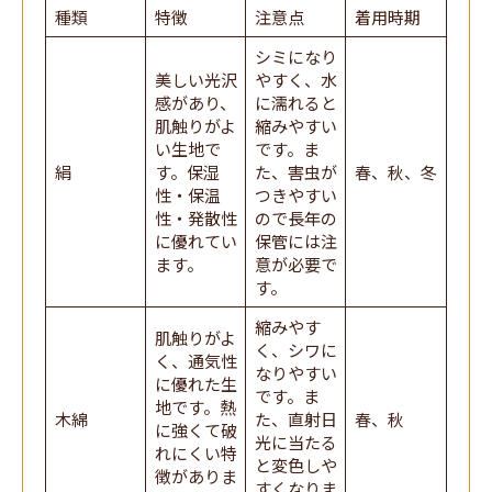
種類
特徴
注意点
着用時期
シミになり
美しい光沢
やすく、水
感があり、
に濡れると
肌触りがよ
縮みやすい
い生地で
です。ま
絹
す。保湿
た、害虫が
春、秋、冬
性・保温
つきやすい
性・発散性
ので長年の
に優れてい
保管には注
ます。
意が必要で
す。
縮みやす
肌触りがよ
く、シワに
く、通気性
なりやすい
に優れた生
です。ま
地です。熱
木綿
た、直射日
春、秋
に強くて破
光に当たる
れにくい特
と変色しや
徴がありま
すくなりま