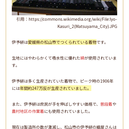
引用：https://commons.wikimedia.org/wiki/File:Iyo-
Kasuri_2(Matsuyama_City).JPG
伊予絣は
愛媛県の松山市でつくられている着物
です。
生地にはやわらかくて吸水性に優れた
綿
が使用されていま
す。
伊予絣は多く生産されていた着物で、ピーク時の1906年
には
年間約247万反が生産されていました。
また、伊予絣は庶民が手を伸ばしやすい価格で、
普段着
や
農村地区の作業着
にも使用されていました。
現在は製造所の数が激減し、松山市の伊予絣の織屋さんは