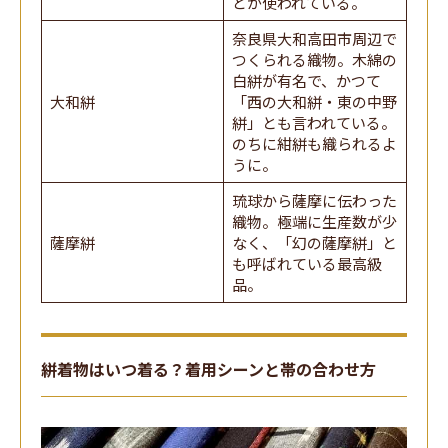
どが使われている。
奈良県大和高田市周辺で
つくられる織物。木綿の
白絣が有名で、かつて
大和絣
「西の大和絣・東の中野
絣」とも言われている。
のちに紺絣も織られるよ
うに。
琉球から薩摩に伝わった
織物。極端に生産数が少
薩摩絣
なく、「幻の薩摩絣」と
も呼ばれている最高級
品。
絣着物はいつ着る？着用シーンと帯の合わせ方