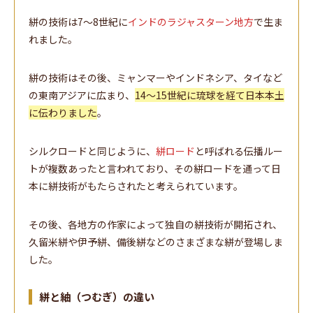
絣の技術は7～8世紀に
インドのラジャスターン地方
で生ま
れました。
絣の技術はその後、ミャンマーやインドネシア、タイなど
の東南アジアに広まり、
14～15世紀に琉球を経て日本本土
に伝わりました
。
シルクロードと同じように、
絣ロード
と呼ばれる伝播ルー
トが複数あったと言われており、その絣ロードを通って日
本に絣技術がもたらされたと考えられています。
その後、各地方の作家によって独自の絣技術が開拓され、
久留米絣や伊予絣、備後絣などのさまざまな絣が登場しま
した。
絣と紬（つむぎ）の違い