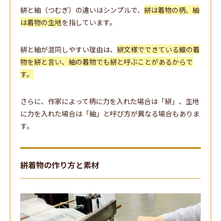
絣と紬（つむぎ）の違いはシンプルで、
絣は着物の柄、紬
は着物の生地
を指しています。
絣と紬が混同しやすい理由は、
絣文様でできている織の着
物を絣と言い、紬の着物でも絣と呼ぶことがあるからで
す。
さらに、作家によって柄に力を入れた場合は「絣」、生地
に力を入れた場合は「紬」と呼び方が異なる場合もありま
す。
絣着物の作り方と素材