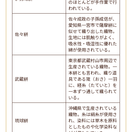
のほとんどが手作業で行
われている。
佐々成政の子孫成信が、
愛知県一宮市で薩摩絣に
似せて織り出した織物。
佐々絣
生地には肌触りがよく、
吸水性・吸湿性に優れた
綿が使用されている。
東京都武蔵村山市周辺で
生産されている織物。一
本絣とも言われ、織り道
武蔵絣
具である筬（おさ）一羽
に、経糸（たていと）を
一本ずつ通して織られて
いる。
沖縄県で生産されている
織物。糸は絹糸が使用さ
琉球絣
れ、染料には草木を原料
としたものや化学染料な