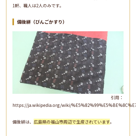
1軒、職人は2人のみです。
備後絣（びんごかすり）
引用：
https://ja.wikipedia.org/wiki/%E5%82%99%E5%BE%
備後絣は、
広島県の福山市周辺で生産されています
。