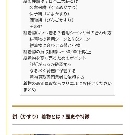
絣の種類は？日本三大絣とは
久留米絣（くるめがすり）
伊予絣（いよかすり）
備後絣（びんごかすり）
その他
絣着物はいつ着る？着用シーンと帯の合わせ方
絣着物の着用シーンとNGシーン
絣着物に合わせる帯と小物
絣着物の買取相場は～50,000円以上
絣着物を高く売るためのポイント
証紙があるか確認する
なるべく綺麗に保管する
着物買取専門業者に依頼する
着物の高価買取ならウリエルにお任せください
まとめ
絣（かすり）着物とは？歴史や特徴