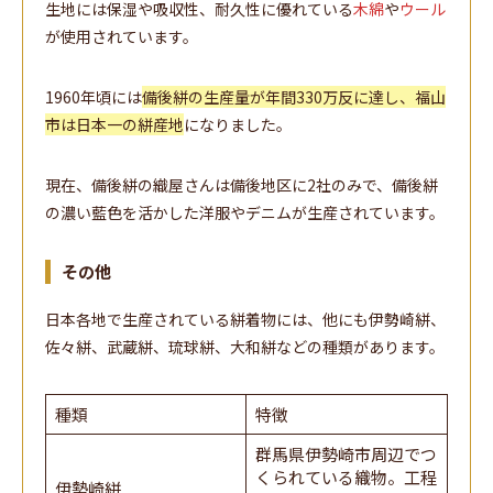
生地には保湿や吸収性、耐久性に優れている
木綿
や
ウール
が使用されています。
1960年頃には
備後絣の生産量が年間330万反に達し、福山
市は日本一の絣産地
になりました。
現在、備後絣の織屋さんは備後地区に2社のみで、備後絣
の濃い藍色を活かした洋服やデニムが生産されています。
その他
日本各地で生産されている絣着物には、他にも伊勢崎絣、
佐々絣、武蔵絣、琉球絣、大和絣などの種類があります。
種類
特徴
群馬県伊勢崎市周辺でつ
くられている織物。工程
伊勢崎絣