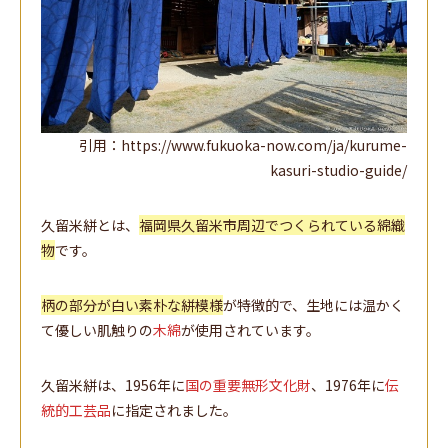
引用：https://www.fukuoka-now.com/ja/kurume-
kasuri-studio-guide/
久留米絣とは、
福岡県久留米市周辺でつくられている綿織
物
です。
柄の部分が白い素朴な絣模様
が特徴的で、生地には温かく
て優しい肌触りの
木綿
が使用されています。
久留米絣は、1956年に
国の重要無形文化財
、1976年に
伝
統的工芸品
に指定されました。