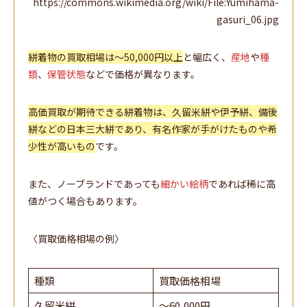
https://commons.wikimedia.org/wiki/File:Yumihama-
gasuri_06.jpg
絣着物の買取相場は～50,000円以上
と幅広く、
産地
や
種
類
、
保管状態
などで価格が異なります。
高価買取が期待できる絣着物は、久留米絣や伊予絣、備後
絣などの日本三大絣であり、有名作家が手がけたものや希
少性が高いもの
です。
また、ノーブランドであっても
細かい絵柄
であれば稀に高
値がつく場合もあります。
〈買取価格相場の例〉
種類
買取価格相場
久留米絣
～60,000円