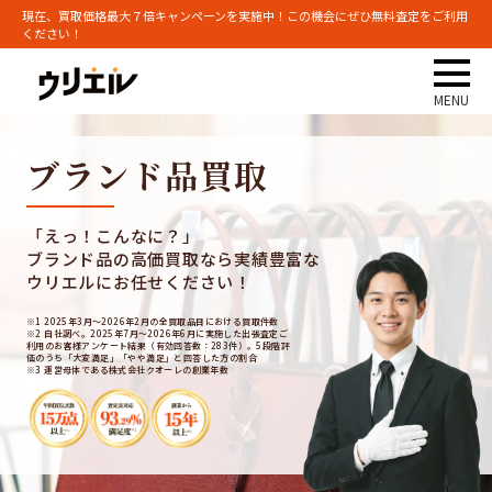
現在、買取価格最大７倍キャンペーンを実施中！この機会にぜひ無料査定をご利用
ください！
ブランド品買取
「えっ！こんなに？」
ブランド品の高価買取なら実績豊富な
ウリエルにお任せください！
※1 2025年3月～2026年2月の全買取品目における買取件数
※2 自社調べ。2025年7月～2026年6月に実施した出張査定ご
利用のお客様アンケート結果（有効回答数：283件）。5段階評
価のうち「大変満足」「やや満足」と回答した方の割合
※3 運営母体である株式会社クオーレの創業年数