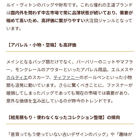
ルイ・ヴィトンのバッグや財布です。これら憧れの王道ブランド
は
国内外を問わず中古市場で常に品薄状態が続いており、需要が
極めて高いため、高評価に繋がりやすい
大注目ジャンルとなって
います。
【アパレル・小物・空箱】も高評価
メインとなるバッグ類だけでなく、バーバリーのニットやマフラ
ー、モンクレールのアウターといったアパレル用品、エルメスや
カルティエ
のスカーフ、
ティファニー
のボールペンといった小物
類も活発に動いています。さらに驚くべきことに、ファスナーが
破損してしまったバッグであっても現在の市場では需要があり、
意外な価値を生み出しているのが昨今のトレンドです。
【相見積もり・使わなくなったコレクション整理】の傾向
「昔買ってもう使っていない古いデザインのバッグ」や「趣味が