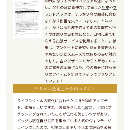
40代になりすっかりカジュアル派になった
私。20代の頃に背伸びして揃えた
毛皮
や
ブ
ランドバッグ
は、すっかり今の服装に合わ
なくなり出番を失っていました。とはい
え、かさばる毛皮を抱えて街の買取店へ行
くのは周りの目も気になり、自宅に来ても
らえる出張サービスを利用することに。結
果は、アンケートに要望や意見を書き込む
隙もないほどスムーズで気持ちの良い対応
でした。古いデザインだからと諦めていた
のに驚きの金額になり、今の自分にぴった
りのアイテムを新調できそうでワクワクし
ています！
ウリエル査定士からのコメント
ライフスタイルの変化に合わせたお持ち物のアップデー
ト、素晴らしいですね。お預かりした
毛皮
は、丁寧にブ
ラッシングされていたことが伝わる美しいツヤがあり、
バッグも現在再び注目を集めている人気のヴィンテージ
ラインでしたので、相場の上限ギリギリまで評価を頑張