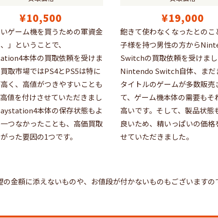
¥10,500
¥19,000
しいゲーム機を買うための軍資金
飽きて使わなくなったとのこ
、、」ということで、
子様を持つ男性の方からNinte
ystation4本体の買取依頼を受けま
Switchの買取依頼を受けま
買取市場ではPS4とPS5は特に
Nintendo Switch自体、
が高く、高値がつきやすいことも
タイトルのゲームが多数販売
、高値を付けさせていただきまし
て、ゲーム機本体の需要もそ
laystation4本体の保存状態もよ
高いです。そして、製品状態
傷一つなかったことも、高価買取
良いため、精いっぱいの価格
がった要因の1つです。
せていただきました。
望の金額に添えないものや、お値段が付かないものもございますの