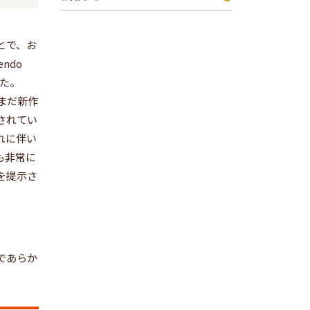
とで、お
ndo
した。
まだまだ新作
されてい
れに伴い
も非常に
を提示さ
であらか