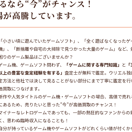
るなら“今”がチャンス！
場が高騰しています。
「小さい頃に遊んでいたゲームソフト」、「全く遊ばなくなったゲ
機」、「断捨離や自宅の大掃除で見つかった大量のゲーム」など、
困りのゲーム製品はございませんか？
ゲーム機、ゲームソフト問わず、
「ゲームに関する専門知識」
と
「
以上の豊富な査定経験を有する」
査定士が無料で鑑定。ウリエル独
定方法と他社では決して見ることがない部分にまで丁寧に鑑定を行
価買取につなげます。
新作や人気タイトルのゲーム機・ゲームソフトの場合、高値で売れ
にあるため、売りたいと思った”今”が高価買取のチャンス！
マイナーなレトロゲームであっても、一部の熱狂的なファンからの
く、思わぬ臨時収入になることも！
自分が持っているゲーム機やゲームソフトがどれくらい値が付くか