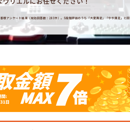
なウリエルにお任せください！
用のお客様アンケート結果（有効回答数：283件）。5段階評価のうち「大変満足」「やや満足」と