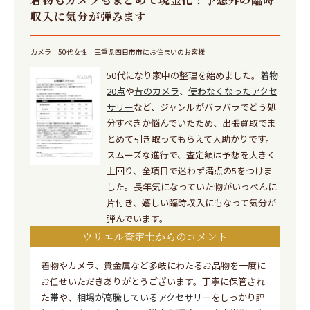
収入に気分が弾みます
カメラ
50代女性
三重県四日市市にお住まいのお客様
50代になり家中の整理を始めました。
着物
20点
や
昔のカメラ
、
使わなくなったアクセ
サリー
など、ジャンルがバラバラでどう処
分すべきか悩んでいたため、出張買取でま
とめて引き取ってもらえて大助かりです。
スムーズな進行で、査定額は予想を大きく
上回り、全項目で迷わず満点の5をつけま
した。長年気になっていた物がいっぺんに
片付き、嬉しい臨時収入にもなって気分が
弾んでいます。
ウリエル査定士からのコメント
着物やカメラ、貴金属など多岐にわたるお品物を一度に
お任せいただきありがとうございます。丁寧に保管され
た
帯
や、
相場が高騰しているアクセサリー
をしっかり評