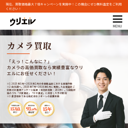
現在、買取価格最大７倍キャンペーンを実施中！この機会にぜひ無料査定をご利用
ください！
カメラ買取
「えっ！こんなに？」
カメラの高価買取なら実績豊富なウリ
エルにお任せください！
※1 2025年3月～2026年2月の全買取品目における買取件数
※2 自社調べ。2025年7月～2026年6月に実施した出張査定ご
利用のお客様アンケート結果（有効回答数：283件）。5段階評
価のうち「大変満足」「やや満足」と回答した方の割合
※3 運営母体である株式会社クオーレの創業年数