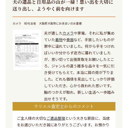
夫の遺品と日用品の山が一掃！思い出を大切に
送り出し、ようやく前を向けます
カメラ
60代女性
大阪府大阪市にお住まいのお客様
夫が遺した
カメラ
や家電、それに私が集め
ていた
着物
や
食器
など、手放したいものが
家中に溢れていました。何から手をつけれ
ばいいか分からず途方に暮れていました
が、思い切って出張買取をお願いしたとこ
ろ、ジャンルの違う雑多な品々を一気に引
き受けてもらえて、本当に肩の荷が下りま
した。どれも価値を見出してしっかり評価
していただき、心から救われた思いです。
胸のつかえが取れ、新しい生活へ一歩踏み
出せそうです。
ウリエル査定士からのコメント
ご主人様の大切な
ご遺品整理
という大きな節目に、当店
をお選びいただき誠にありがとうございます。お預かり