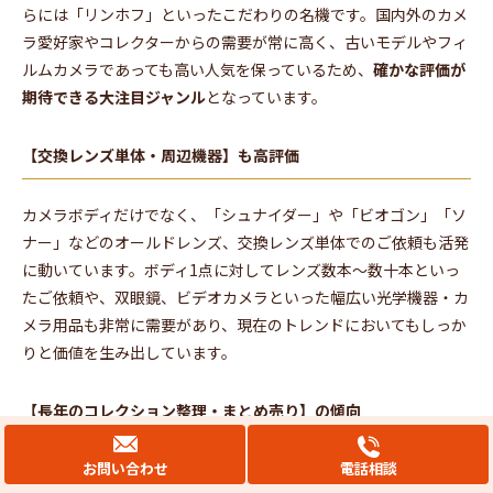
らには「リンホフ」といったこだわりの名機です。国内外のカメ
ラ愛好家やコレクターからの需要が常に高く、古いモデルやフィ
ルムカメラであっても高い人気を保っているため、
確かな評価が
期待できる大注目ジャンル
となっています。
【交換レンズ単体・周辺機器】も高評価
カメラボディだけでなく、「シュナイダー」や「ビオゴン」「ソ
ナー」などのオールドレンズ、交換レンズ単体でのご依頼も活発
に動いています。ボディ1点に対してレンズ数本〜数十本といっ
たご依頼や、双眼鏡、ビデオカメラといった幅広い光学機器・カ
メラ用品も非常に需要があり、現在のトレンドにおいてもしっか
りと価値を生み出しています。
【長年のコレクション整理・まとめ売り】の傾向
お問い合わせ
電話相談
数十点のカメラやレンズを一気に手放されるコレクション整理の