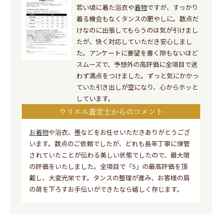
若い頃に着た浴衣や
着物
ですが、すっかり
着る機会もなくタンスの肥やしに。数点だ
けなのに出張してもらうのは気が引けまし
たが、快く対応していただき安心しまし
た。アンケートに要望を書く隙もないほど
スムーズで、予想外の高評価に全項目で迷
わず満点をつけました。ずっと気にかかっ
ていた引き出しが空になり、心からホッと
しています。
ウリエル査定士からのコメント
お着物
や浴衣、
帯
などをお任せいただきありがとうござ
います。数点のご依頼でしたが、どれも長年丁寧に保管
されていたことが伝わる美しい状態でしたので、最大限
の評価をいたしました。全項目で「5」の最高評価を頂
戴し、大変光栄です。タンスの整理が進み、お客様の肩
の荷を下ろすお手伝いができたなら嬉しく存じます。