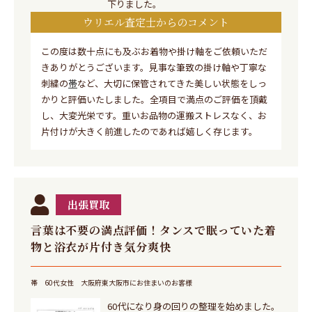
下りました。
ウリエル査定士からのコメント
この度は数十点にも及ぶお着物や掛け軸をご依頼いただ
きありがとうございます。見事な筆致の掛け軸や丁寧な
刺繍の
帯
など、大切に保管されてきた美しい状態をしっ
かりと評価いたしました。全項目で満点のご評価を頂戴
し、大変光栄です。重いお品物の運搬ストレスなく、お
片付けが大きく前進したのであれば嬉しく存じます。
出張買取
言葉は不要の満点評価！タンスで眠っていた着
物と浴衣が片付き気分爽快
帯
60代女性
大阪府東大阪市にお住まいのお客様
60代になり身の回りの整理を始めました。