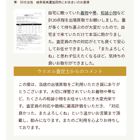
帯
50代女性
岐阜県美濃加茂市にお住まいのお客様
自宅に眠っていた
着物
や
帯
、
和装小物
など
計20点程を出張買取でお願いしました。量
が多くて持ち運ぶのが大変だったので、自
宅まで来ていただけて本当に助かりまし
た。査定員の方の対応がとても良くて安心
してお任せできましたし、「またよろしく
ね」と思わず伝えたくなるほど、気持ちの
良いお取引ができました。
ウリエル査定士からのコメント
この度は、当店の出張買取をご利用いただき誠にありが
とうございます。大切に保管されていたお着物や帯な
ど、たくさんの和装小物をお任せいただき大変光栄で
す。査定員の対応や価格に最高評価をいただき、「対応
良かった、またよろしくね」という温かいお言葉まで頂
戴し、励みになります。またのご利用を心よりお待ちし
ております。