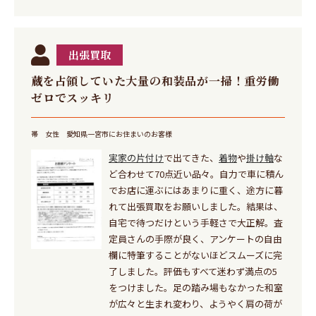
出張買取
蔵を占領していた大量の和装品が一掃！重労働
ゼロでスッキリ
帯
女性
愛知県一宮市にお住まいのお客様
実家の片付け
で出てきた、
着物
や
掛け軸
な
ど合わせて70点近い品々。自力で車に積ん
でお店に運ぶにはあまりに重く、途方に暮
れて出張買取をお願いしました。結果は、
自宅で待つだけという手軽さで大正解。査
定員さんの手際が良く、アンケートの自由
欄に特筆することがないほどスムーズに完
了しました。評価もすべて迷わず満点の5
をつけました。足の踏み場もなかった和室
が広々と生まれ変わり、ようやく肩の荷が