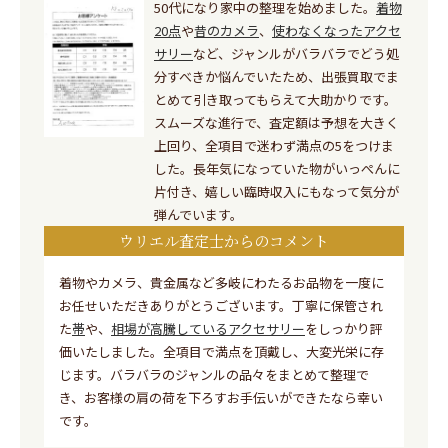
50代になり家中の整理を始めました。
着物
20点
や
昔のカメラ
、
使わなくなったアクセ
サリー
など、ジャンルがバラバラでどう処
分すべきか悩んでいたため、出張買取でま
とめて引き取ってもらえて大助かりです。
スムーズな進行で、査定額は予想を大きく
上回り、全項目で迷わず満点の5をつけま
した。長年気になっていた物がいっぺんに
片付き、嬉しい臨時収入にもなって気分が
弾んでいます。
ウリエル査定士からのコメント
着物やカメラ、貴金属など多岐にわたるお品物を一度に
お任せいただきありがとうございます。丁寧に保管され
た
帯
や、
相場が高騰しているアクセサリー
をしっかり評
価いたしました。全項目で満点を頂戴し、大変光栄に存
じます。バラバラのジャンルの品々をまとめて整理で
き、お客様の肩の荷を下ろすお手伝いができたなら幸い
です。