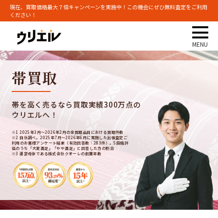
現在、買取価格最大７倍キャンペーンを実施中！この機会にぜひ無料査定をご利用
ください！
帯買取
帯を高く売るなら買取実績300万点の
ウリエルへ！
※1 2025年3月～2026年2月の全買取品目における買取件数
※2 自社調べ。2025年7月～2026年6月に実施した出張査定ご
利用のお客様アンケート結果（有効回答数：283件）。5段階評
価のうち「大変満足」「やや満足」と回答した方の割合
※3 運営母体である株式会社クオーレの創業年数