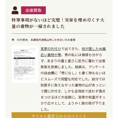
出張買取
特筆事項がないほど完璧！実家を埋め尽くす大
量の着物が一掃されました
帯
50代男性
兵庫県丹波篠山市にお住まいのお客様
実家の片付け
で出てきた、
母が遺した40着
近い着物や帯
。男の私には価値も分から
ず、あまりの量と重さに途方に暮れて出張
買取を依頼しました。結果は、アンケート
の自由欄に「特になし」と書く隙もないほ
どスムーズで完璧な対応でした。自分では
到底手に負えなかった着物の山があっとい
う間に片付き、しかも全項目で迷わず満点
をつけるほどの金額に。実家の和室がすっ
かり広々として、ようやく肩の荷が下りま
した。
ウリエル査定士からのコメント