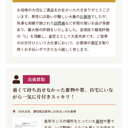
お母様の大切なご遺品をお任せいただきありがとうござ
います。男性には扱いが難しい大量の
お着物
でしたが、
見事な刺繍が施された
訪問着
など状態の良いお品が多数
あり、最大限の評価をいたしました。全項目で最高評価
の「5」を頂戴し、査定士として大変光栄です。ご実家
のお片付けという大仕事において、お客様の重圧を取り
除くお手伝いができたなら嬉しく存じます。
出張買取
重くて持ち出せなかった着物や帯。自宅にいな
がら一気に片付きスッキリ！
帯
50代女性
愛知県日進市にお住まいのお客様
長年タンスの場所をとっていた
着物
や
帯
で
すが、いざ整理しようにも重くてお店まで