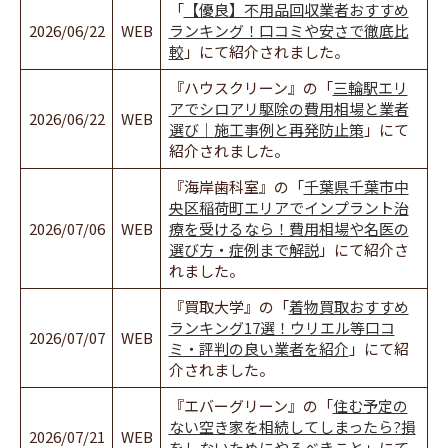
「
【優良】不用品回収業者おすすめ
2026/06/22
WEB
ランキング！口コミや安さで徹底比
較
」にて紹介されました。
『ハウスクリーン』の「
三輪駅エリ
アでシロアリ駆除の費用相場と業者
2026/06/22
WEB
選び｜施工事例と再発防止策
」にて
紹介されました。
『海岸歯科室』の「
千葉県千葉市中
央区稲荷町エリアでインプラント治
2026/07/06
WEB
療を受けるなら！費用相場や名医の
選び方・症例まで解説
」にて紹介さ
れました。
『買取大学』の「
着物買取おすすめ
ランキング17選！ウリエル等口コ
2026/07/07
WEB
ミ・評判の良い業者を紹介
」にて紹
介されました。
『エバーグリーン』の「
住む予定の
ない空き家を相続してしまったら?損
2026/07/21
WEB
をしないためにやるべきこと
」にて