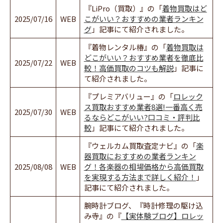
『LiPro（買取）』の「
着物買取はど
2025/07/16
WEB
こがいい？おすすめの業者ランキン
グ
」記事にて紹介されました。
『着物レンタル椿』の「
着物買取は
どこがいい？おすすめ業者を徹底比
2025/07/22
WEB
較！高価買取のコツも解説
」記事に
て紹介されました。
『プレミアバリュー』の「
ロレック
ス買取おすすめ業者8選!一番高く売
2025/07/30
WEB
るならどこがいい?口コミ・評判比
較
」記事にて紹介されました。
『ウェルカム買取査定ナビ』の「
楽
器買取におすすめの業者ランキン
2025/08/08
WEB
グ！各楽器の相場価格から高価買取
を実現する方法まで詳しく紹介！
」
記事にて紹介されました。
腕時計ブログ、『時計修理の駆け込
み寺』の『
【実体験ブログ】ロレッ