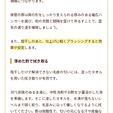
損傷につながります。
保管の際は肩の形をしっかり支えられる厚みのある幅広ハ
ンガーを選び、他の衣類と間隔を空けて吊るすことで、空
気の通り道を確保しましょう。
また、
陰干しのあと、仕上げに軽くブラッシングすると効
果が安定
します。
薄めた酢で拭き取る
陰干しだけで解消できない毛皮の匂いには、湿ったタオル
を用いた拭き取りが有効です。
30℃前後のぬるま湯に、中性洗剤やお酢を少量溶かした液
を準備します。そこに浸したタオルを、水滴が落ちないレ
ベルまで固く絞り、毛並みに沿って優しくなでるように拭
いてください。酢は弱酸性で、匂いの元になる汗や皮脂な