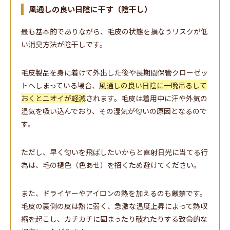
風通しの良い日陰に干す（陰干し）
最も基本的でありながら、毛皮の状態を損なうリスクが低
い消臭方法が陰干しです。
毛皮製品を身に着けて外出した後や長期間保管クローゼッ
トへしまっている場合、
風通しの良い日陰に一晩吊るして
おくとニオイが軽減
されます。毛皮は着用中に汗や外気の
湿気を吸い込んでおり、その湿気が匂いの原因となるので
す。
ただし、早く匂いを飛ばしたいからと直射日光に当てる行
為は、毛の褪色（色あせ）を招くため避けてください。
また、ドライヤーやアイロンの熱を加えるのも厳禁です。
毛皮の裏側の皮は熱に弱く、急激な温度上昇によって熱収
縮を起こし、カチカチに固まったり破れたりする致命的な