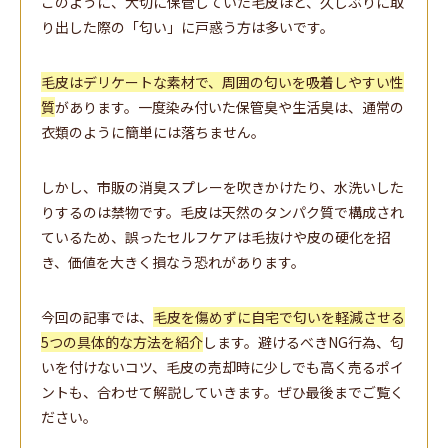
このように、大切に保管していた毛皮ほど、久しぶりに取
り出した際の「匂い」に戸惑う方は多いです。
毛皮はデリケートな素材で、周囲の匂いを吸着しやすい性
質
があります。一度染み付いた保管臭や生活臭は、通常の
衣類のように簡単には落ちません。
しかし、市販の消臭スプレーを吹きかけたり、水洗いした
りするのは禁物です。毛皮は天然のタンパク質で構成され
ているため、誤ったセルフケアは毛抜けや皮の硬化を招
き、価値を大きく損なう恐れがあります。
今回の記事では、
毛皮を傷めずに自宅で匂いを軽減させる
5つの具体的な方法を紹介
します。避けるべきNG行為、匂
いを付けないコツ、毛皮の売却時に少しでも高く売るポイ
ントも、合わせて解説していきます。ぜひ最後までご覧く
ださい。