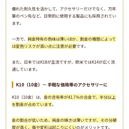
優れた耐久性を活かして、アクセサリーだけでなく、万年
筆のペン先など、日常的に使用する製品にも採用されてい
ます。
一方で、
純金特有の色味は薄いほか、割金の種類によって
は変色リスクが高い点に注意が必要
です。
また、日本ではK18が主流ですが、欧米ではK14が広く流
通しています。
K10（10金）－ 手軽な価格帯のアクセサリーに
K10（10金）は、
金の含有率が41.7％の合金で、半分以上
を割金が占めています
。
金の割合が低いため、純金の輝きは薄いですが、その分硬
度が高く、傷や変形は起こりにくい
のがメリットです。