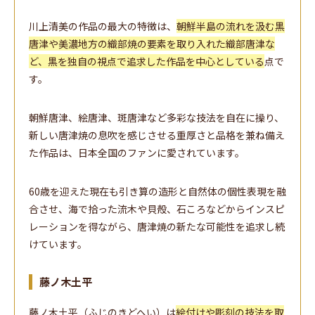
川上清美の作品の最大の特徴は、
朝鮮半島の流れを汲む黒
唐津や美濃地方の織部焼の要素を取り入れた織部唐津な
ど、黒を独自の視点で追求した作品を中心としている
点で
す。
朝鮮唐津、絵唐津、斑唐津など多彩な技法を自在に操り、
新しい唐津焼の息吹を感じさせる重厚さと品格を兼ね備え
た作品は、日本全国のファンに愛されています。
60歳を迎えた現在も引き算の造形と自然体の個性表現を融
合させ、海で拾った流木や貝殻、石ころなどからインスピ
レーションを得ながら、唐津焼の新たな可能性を追求し続
けています。
藤ノ木土平
藤ノ木土平（ふじのきどへい）は
絵付けや彫刻の技法を取