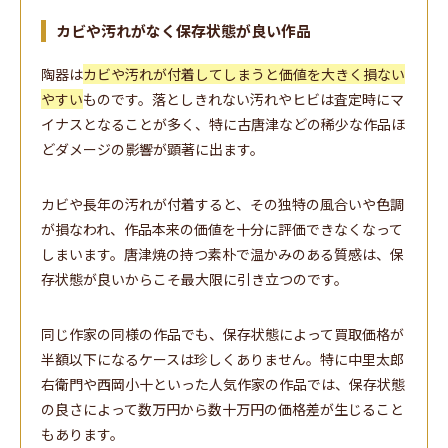
カビや汚れがなく保存状態が良い作品
陶器は
カビや汚れが付着してしまうと価値を大きく損ない
やすい
ものです。落としきれない汚れやヒビは査定時にマ
イナスとなることが多く、特に古唐津などの稀少な作品ほ
どダメージの影響が顕著に出ます。
カビや長年の汚れが付着すると、その独特の風合いや色調
が損なわれ、作品本来の価値を十分に評価できなくなって
しまいます。唐津焼の持つ素朴で温かみのある質感は、保
存状態が良いからこそ最大限に引き立つのです。
同じ作家の同様の作品でも、保存状態によって買取価格が
半額以下になるケースは珍しくありません。特に中里太郎
右衛門や西岡小十といった人気作家の作品では、保存状態
の良さによって数万円から数十万円の価格差が生じること
もあります。