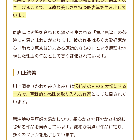
き上げることで、深遠な美しさを持つ斑唐津を生み出して
います
。
斑唐津に照準を合わせた窯から生まれる「無地唐津」の茶
碗にも深い味わいがあります。彼の作品は多くの愛好家か
ら「陶芸の原点は迫力ある原始的なもの」という原理を体
現した珠玉の作品として高く評価されています。
川上清美
川上清美（かわかみきよみ）は
伝統そのものを大切にする
一方で、革新的な感性を取り入れる作家
として注目されて
います。
唐津焼の重厚感を活かしつつ、柔らかさや軽やかさを感じ
させる作品を発表しています。繊細な視点が作品に宿り、
多くのファンを魅了しています。