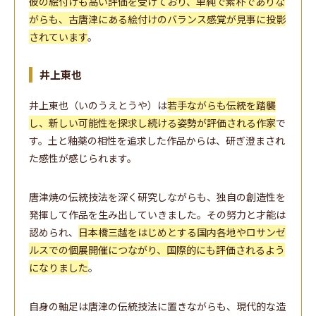
彼の絵付けも高い評価を受けており、単純で素朴でありな
がらも、古唐津にある絵付けのバランス感覚が見事に投影
されています
。
井上東也
井上東也（いのうえとうや）は
若手ながらも伝統を踏襲
し、新しい可能性を探求し続ける姿勢が評価される作家
で
す。土と釉薬の相性を追求した作品からは、研ぎ澄まされ
た感性が感じられます。
唐津焼の伝統技法を深く研究しながらも、独自の創造性を
発揮して作品を生み出していきました。その努力と才能は
認められ、
日本橋三越をはじめとする国内各地やロサンゼ
ルスでの個展開催につながり、国際的にも評価されるよう
になりました
。
自身の軸足は唐津の伝統技法に置きながらも、現代的な造