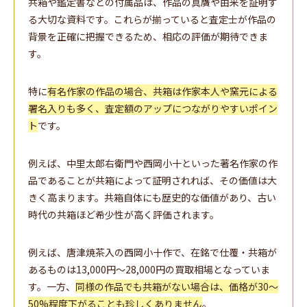
共箱や鑑定書などの付属品は、作品の真贋や由来を証明す
る大切な資料です。これらが揃っていると査定士が作品の
背景を正確に把握できるため、相応の評価が期待できま
す。
特に
有名作家の作品の場合、共箱は作家本人や窯元による
署名入りも多く、査定額のアップにつながりやすいポイン
ト
です。
例えば、中里太郎右衛門や西岡小十といった著名作家の作
品であることが共箱によって証明されれば、その価値は大
きく高まります。共箱自体にも歴史的な価値があり、古い
時代の共箱ほど希少性が高く評価されます。
例えば、唐津焼茶入の西岡小十作で、在銘で仕覆・共箱が
あるものは13,000円～28,000円の買取相場となっていま
す。一方、
同様の作品でも共箱がない場合は、価格が30〜
50%程度下がることも珍しくありません
。