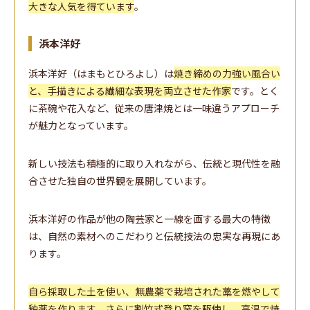
大きな人気を得ています
。
浜本洋好
浜本洋好（はまもとひろよし）は
焼き締めの力強い風合い
と、手描きによる繊細な表現を両立させた作家
です。とく
に茶碗や花入など、従来の唐津焼とは一味違うアプローチ
が魅力となっています。
新しい技法も積極的に取り入れながら、伝統と現代性を融
合させた独自の世界観を展開しています。
浜本洋好の作品が他の陶芸家と一線を画する最大の特徴
は、自然の素材へのこだわりと伝統技法の忠実な再現にあ
ります。
自ら採取した土を使い、無農薬で栽培された藁を燃やして
釉薬を作ります。さらに割竹式登り窯を駆使し、高温で焼