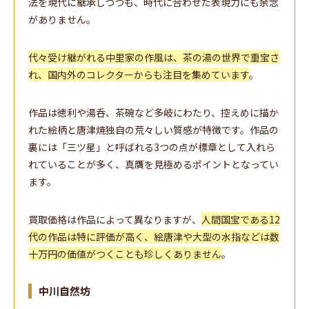
法を現代に継承しつつも、時代に合わせた表現力にも余念
がありません。
代々受け継がれる中里家の作風は、茶の湯の世界で重宝さ
れ、国内外のコレクターからも注目を集めています
。
作品は徳利や湯呑、茶碗など多岐にわたり、控えめに描か
れた絵柄と唐津焼独自の荒々しい質感が特徴です。作品の
裏には「三ツ星」と呼ばれる3つの点が標章として入れら
れていることが多く、真贋を見極めるポイントとなってい
ます。
買取価格は作品によって異なりますが、
人間国宝である12
代の作品は特に評価が高く、絵唐津や大型の水指などは数
十万円の価値がつくことも珍しくありません
。
中川自然坊