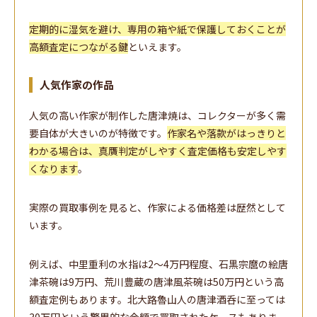
定期的に湿気を避け、専用の箱や紙で保護しておくことが
高額査定につながる鍵
といえます。
人気作家の作品
人気の高い作家が制作した唐津焼は、コレクターが多く需
要自体が大きいのが特徴です。
作家名や落款がはっきりと
わかる場合は、真贋判定がしやすく査定価格も安定しやす
くなります
。
実際の買取事例を見ると、作家による価格差は歴然として
います。
例えば、中里重利の水指は2〜4万円程度、石黒宗麿の絵唐
津茶碗は9万円、荒川豊蔵の唐津風茶碗は50万円という高
額査定例もあります。北大路魯山人の唐津酒呑に至っては