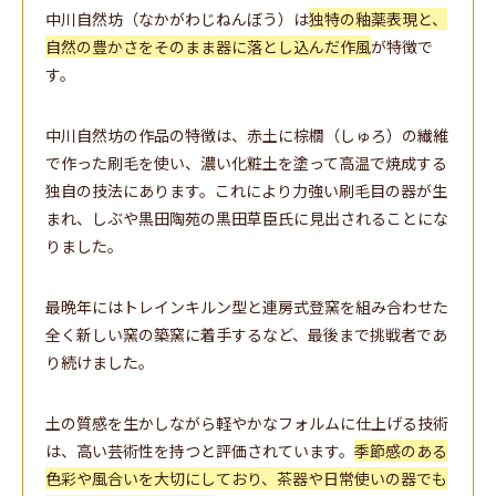
中川自然坊（なかがわじねんぼう）は
独特の釉薬表現と、
自然の豊かさをそのまま器に落とし込んだ作風
が特徴で
す。
中川自然坊の作品の特徴は、赤土に棕櫚（しゅろ）の繊維
で作った刷毛を使い、濃い化粧土を塗って高温で焼成する
独自の技法にあります。これにより力強い刷毛目の器が生
まれ、しぶや黒田陶苑の黒田草臣氏に見出されることにな
りました。
最晩年にはトレインキルン型と連房式登窯を組み合わせた
全く新しい窯の築窯に着手するなど、最後まで挑戦者であ
り続けました。
土の質感を生かしながら軽やかなフォルムに仕上げる技術
は、高い芸術性を持つと評価されています。
季節感のある
色彩や風合いを大切にしており、茶器や日常使いの器でも