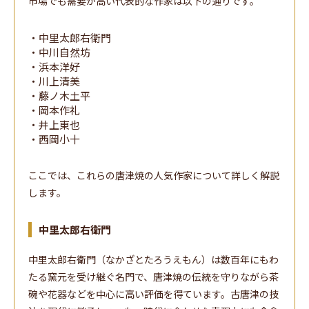
市場でも需要が高い代表的な作家は以下の通りです。
・中里太郎右衛門
・中川自然坊
・浜本洋好
・川上清美
・藤ノ木土平
・岡本作礼
・井上東也
・西岡小十
ここでは、これらの唐津焼の人気作家について詳しく解説
します。
中里太郎右衛門
中里太郎右衛門（なかざとたろうえもん）は数百年にもわ
たる窯元を受け継ぐ名門で、唐津焼の伝統を守りながら茶
碗や花器などを中心に高い評価を得ています。古唐津の技