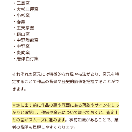
・三島窯
・大杉皿屋窯
・小杉窯
・春窯
・王天家窯
・鏡山窯
・中野陶痴窯
・中野窯
・炎向窯
・唐津白汀窯
それぞれの窯元には特徴的な作風や技法があり、窯元を特
定することで作品の背景や歴史的価値を把握することがで
きます。
査定に出す前に作品の裏や底面にある落款やサインをしっ
かりと確認し、作家や窯元について調べておくと、査定士
との話がスムーズに進みます
。事前知識があることで、業
者の説明も理解しやすくなります。