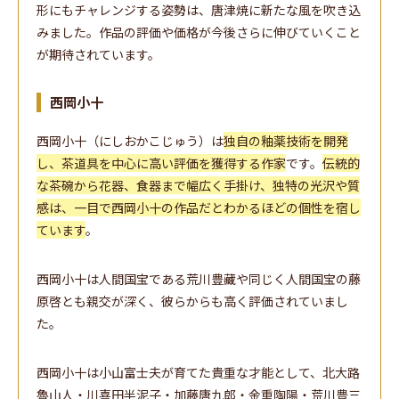
形にもチャレンジする姿勢は、唐津焼に新たな風を吹き込
みました。作品の評価や価格が今後さらに伸びていくこと
が期待されています。
西岡小十
西岡小十（にしおかこじゅう）は
独自の釉薬技術を開発
し、茶道具を中心に高い評価を獲得する作家
です。
伝統的
な茶碗から花器、食器まで幅広く手掛け、独特の光沢や質
感は、一目で西岡小十の作品だとわかるほどの個性を宿し
ています
。
西岡小十は人間国宝である荒川豊藏や同じく人間国宝の藤
原啓とも親交が深く、彼らからも高く評価されていまし
た。
西岡小十は小山富士夫が育てた貴重な才能として、北大路
魯山人・川喜田半泥子・加藤唐九郎・金重陶陽・荒川豊三