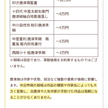
叩き唐津南蛮壷
十四代 中里太郎右衛門
～6万円
唐津緑釉白地黒掻落し
中川自然坊 粉引唐津茶
～5万円
碗
中里重利 唐津茶碗 銘
～5万円
薫風 堀内宗完書付
西岡小十 絵唐津茶碗
～3万円
※相場は目安であり、買取価格をお約束するものではござ
いません。
唐津焼は作家や状態、技法など複数の要素が価格に影響し
ます。
中古市場の相場は作品の種類や作家名によっても大
きく変動し、古唐津や人気作家が手掛けた作品は高額にな
ることが少なくありません
。