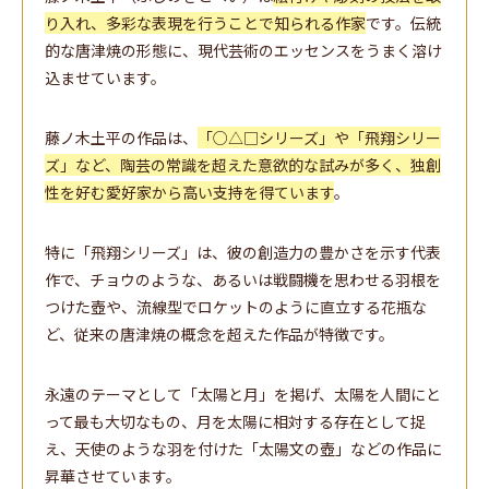
り入れ、多彩な表現を行うことで知られる作家
です。伝統
的な唐津焼の形態に、現代芸術のエッセンスをうまく溶け
込ませています。
藤ノ木土平の作品は、
「○△□シリーズ」や「飛翔シリー
ズ」など、陶芸の常識を超えた意欲的な試みが多く、独創
性を好む愛好家から高い支持を得ています
。
特に「飛翔シリーズ」は、彼の創造力の豊かさを示す代表
作で、チョウのような、あるいは戦闘機を思わせる羽根を
つけた壺や、流線型でロケットのように直立する花瓶な
ど、従来の唐津焼の概念を超えた作品が特徴です。
永遠のテーマとして「太陽と月」を掲げ、太陽を人間にと
って最も大切なもの、月を太陽に相対する存在として捉
え、天使のような羽を付けた「太陽文の壺」などの作品に
昇華させています。