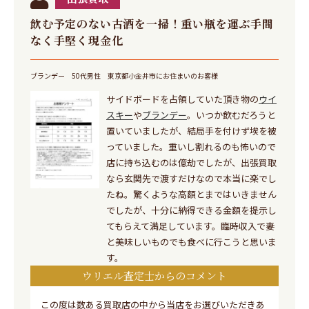
飲む予定のない古酒を一掃！重い瓶を運ぶ手間
なく手堅く現金化
ブランデー
50代男性
東京都小金井市にお住まいのお客様
サイドボードを占領していた頂き物の
ウイ
スキー
や
ブランデー
。いつか飲むだろうと
置いていましたが、結局手を付けず埃を被
っていました。重いし割れるのも怖いので
店に持ち込むのは億劫でしたが、出張買取
なら玄関先で渡すだけなので本当に楽でし
たね。驚くような高額とまではいきません
でしたが、十分に納得できる金額を提示し
てもらえて満足しています。臨時収入で妻
と美味しいものでも食べに行こうと思いま
す。
ウリエル査定士からのコメント
この度は数ある買取店の中から当店をお選びいただきあ