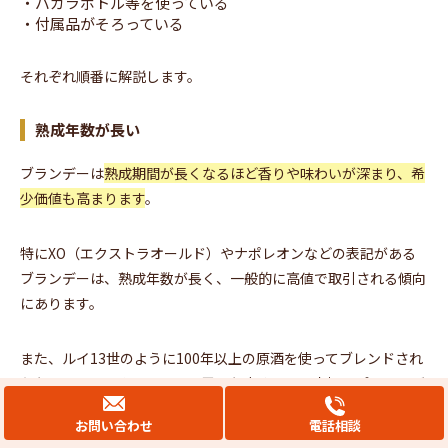
・バカラボトル等を使っている
・付属品がそろっている
それぞれ順番に解説します。
熟成年数が長い
ブランデーは
熟成期間が長くなるほど香りや味わいが深まり、希
少価値も高まります
。
特にXO（エクストラオールド）やナポレオンなどの表記がある
ブランデーは、熟成年数が長く、一般的に高値で取引される傾向
にあります。
また、ルイ13世のように100年以上の原酒を使ってブレンドされ
たものは、コレクターからの需要も高く、買取市場でプレミアが
付くことも少なくありません。
お問い合わせ
電話相談