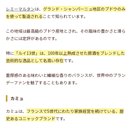
レミーマルタン
は、
グランド・シャンパーニュ地区のブドウのみ
を使って製造される
ことで知られています。
この地域は最高級のブドウ産地とされ、その風味の豊かさと滑ら
かさには定評があるのです。
特に
「ルイ13世」は、100年以上熟成させた原酒をブレンドした
芸術的な逸品として名高い存在
です。
重厚感のある味わいと繊細な香りのバランスが、世界中のブラン
デーファンを魅了することもあります。
カミュ
カミュは、
フランスで5世代にわたり家族経営を続けている、歴
史あるコニャックブランド
です。