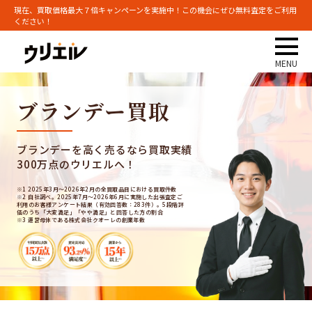
現在、買取価格最大７倍キャンペーンを実施中！この機会にぜひ無料査定をご利用
ください！
ブランデー買取
ブランデーを高く売るなら買取実績
300万点のウリエルへ！
※1 2025年3月～2026年2月の全買取品目における買取件数
※2 自社調べ。2025年7月～2026年6月に実施した出張査定ご
利用のお客様アンケート結果（有効回答数：283件）。5段階評
価のうち「大変満足」「やや満足」と回答した方の割合
※3 運営母体である株式会社クオーレの創業年数