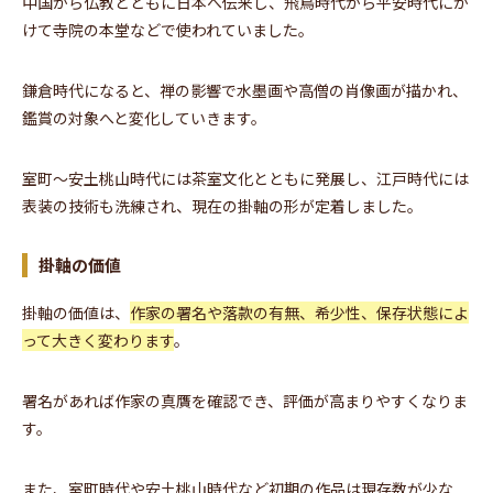
中国から仏教とともに日本へ伝来し、飛鳥時代から平安時代にか
けて寺院の本堂などで使われていました。
鎌倉時代になると、禅の影響で水墨画や高僧の肖像画が描かれ、
鑑賞の対象へと変化していきます。
室町〜安土桃山時代には茶室文化とともに発展し、江戸時代には
表装の技術も洗練され、現在の掛軸の形が定着しました。
掛軸の価値
掛軸の価値は、
作家の署名や落款の有無、希少性、保存状態によ
って大きく変わります
。
署名があれば作家の真贋を確認でき、評価が高まりやすくなりま
す。
また、室町時代や安土桃山時代など初期の作品は現存数が少な