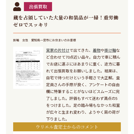
出張買取
蔵を占領していた大量の和装品が一掃！重労働
ゼロでスッキリ
掛軸
女性
愛知県一宮市にお住まいのお客様
実家の片付け
で出てきた、
着物
や
掛け軸
な
ど合わせて70点近い品々。自力で車に積ん
でお店に運ぶにはあまりに重く、途方に暮
れて出張買取をお願いしました。結果は、
自宅で待つだけという手軽さで大正解。査
定員さんの手際が良く、アンケートの自由
欄に特筆することがないほどスムーズに完
了しました。評価もすべて迷わず満点の5
をつけました。足の踏み場もなかった和室
が広々と生まれ変わり、ようやく肩の荷が
下りました。
ウリエル査定士からのコメント