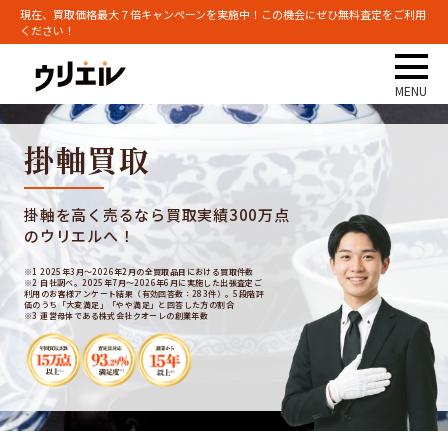
現在、買取価格最大７倍キャンペーンを実施中！この機会にぜひ無料査定をご利用
ください！
掛軸買取
掛軸を高く売るなら買取実績300万点
のウリエルへ！
※1 2025年3月～2026年2月の全買取品目における買取件数
※2 自社調べ。2025年7月～2026年6月に実施した出張査定ご
利用のお客様アンケート結果（有効回答数：283件）。5段階評
価のうち「大変満足」「やや満足」と回答した方の割合
※3 運営母体である株式会社クオーレの創業年数