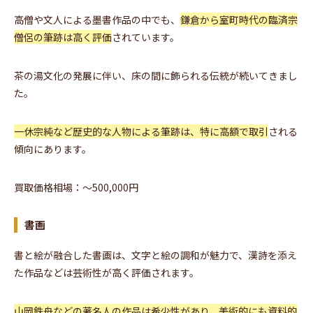
高僧や文人による墨書作品の中でも、
鎌倉から室町時代の臨済宗
僧侶の筆跡は高く評価
されています。
茶の湯文化の発展に伴い、床の間に飾られる伝統が続いてきまし
た。
一休宗純など歴史的な人物による筆跡は、特に高額で取引
される
傾向にあります。
買取価格相場：〜500,000円
書画
書と絵が融合した書画は、文字と絵の調和が魅力で、漢詩を添え
た作品などは芸術性が高く評価されます。
山岡鉄舟などの著名人の作品は希少性があり、美術的にも資料的