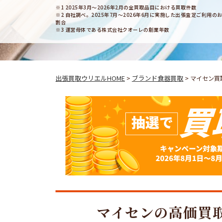
※1 2025年3月～2026年2月の全買取品目における買取件数
※2 自社調べ。2025年7月～2026年6月に実施した出張査定ご利
割合
※3 運営母体である株式会社クオーレの創業年数
出張買取ウリエルHOME
ブランド食器買取
>
>
マイセン買
マイセンの高価買