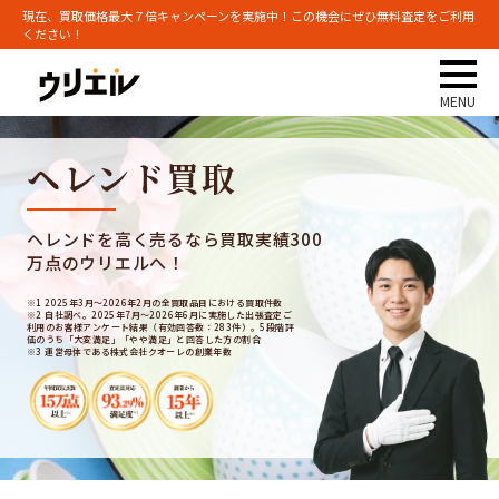
現在、買取価格最大７倍キャンペーンを実施中！この機会にぜひ無料査定をご利用
ください！
ヘレンド買取
ヘレンドを高く売るなら買取実績300
万点のウリエルへ！
※1 2025年3月～2026年2月の全買取品目における買取件数
※2 自社調べ。2025年7月～2026年6月に実施した出張査定ご
利用のお客様アンケート結果（有効回答数：283件）。5段階評
価のうち「大変満足」「やや満足」と回答した方の割合
※3 運営母体である株式会社クオーレの創業年数