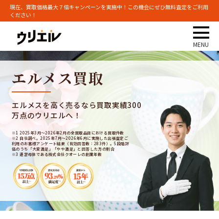
現在、買取価格最大７倍キャンペーンを実施中！この機会にぜひ無料査定をご利用
ください！
エルメス買取
エルメスを高く売るなら買取実績300
万点のウリエルへ！
※1 2025年3月～2026年2月の全買取品目における買取件数
※2 自社調べ。2025年7月～2026年6月に実施した出張査定ご
利用のお客様アンケート結果（有効回答数：283件）。5段階評
価のうち「大変満足」「やや満足」と回答した方の割合
※3 運営母体である株式会社クオーレの創業年数