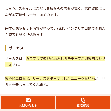
つまり、スタイルにこだわる層からの需要が高く、高価買取につ
ながる可能性も十分にあるのです。
保存状態やセット内容が整っていれば、インテリア目的での購入
希望者も多く見込めます。
サーカス
サーカスは、
カラフルで遊び心あふれるモチーフが印象的なシリ
ーズ
です。
象やピエロなど、サーカスをテーマにしたユニークな絵柄
が、見
る人を楽しませてくれます。
このように、デザインの面白さと限定感が相まって、コレクター
の間では高評価を得ています。
お問い合わせ
電話相談